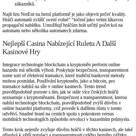
zákazníků.
Najít hru NetEnt na herní platformě je jako objevit pečeť kvality.
Hráči automatů zvlášť ocení volné” “točení jako velmi lákavou
propagační nabídku. Umožňují hráčům hrát určitý počet kol na
automatu nebo několika automatech zdarma.
Nejlepší Casina Nabízející Ruletu A Další
Kasinové Hry
Integrace technologie blockchain a kryptoměn perform online
hazardu má několik výhod. Poskytuje bezpečnost, transparentnost
some sort of efektivní transakce, které tradiční bankovní metody
mohou postrádat. Používání kryptoměn, jako u bitcoin, pro
transakce nabírá na síle v online kasinech. Tento trend
pravděpodobně poroste s tím, jak se stále více českých hráčů
seznamuje s kryptoměnami. Bezpečnost a transparentnost, kterou
nabízí technologie blockchain, pravděpodobně zvýší důvěru v
online hazardní platformy, což povede k dalšímu růstu v tomto
odvětví. Snadné hraní na cestách spolu s pokrokem versus
mobilních technologiích způsobilo revoluci v hazardním průmyslu.
Tento krok nejenže zvyšuje důvěru hráčů v těchto kasinech, ale také
přispívá k větší regulaci a transparentnosti celého herního zážitku.