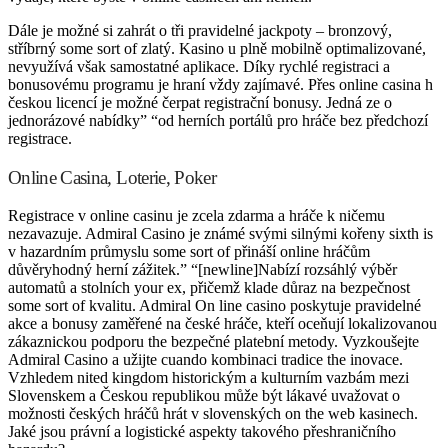
Dále je možné si zahrát o tři pravidelné jackpoty – bronzový,
stříbrný some sort of zlatý. Kasino u plně mobilně optimalizované,
nevyužívá však samostatné aplikace. Díky rychlé registraci a
bonusovému programu je hraní vždy zajímavé. Přes online casina h
českou licencí je možné čerpat registrační bonusy. Jedná ze o
jednorázové nabídky” “od herních portálů pro hráče bez předchozí
registrace.
Online Casina, Loterie, Poker
Registrace v online casinu je zcela zdarma a hráče k ničemu
nezavazuje. Admiral Casino je známé svými silnými kořeny sixth is
v hazardním průmyslu some sort of přináší online hráčům
důvěryhodný herní zážitek.” “[newline]Nabízí rozsáhlý výběr
automatů a stolních your ex, přičemž klade důraz na bezpečnost
some sort of kvalitu. Admiral On line casino poskytuje pravidelné
akce a bonusy zaměřené na české hráče, kteří oceňují lokalizovanou
zákaznickou podporu the bezpečné platební metody. Vyzkoušejte
Admiral Casino a užijte cuando kombinaci tradice the inovace.
Vzhledem nited kingdom historickým a kulturním vazbám mezi
Slovenskem a Českou republikou může být lákavé uvažovat o
možnosti českých hráčů hrát v slovenských on the web kasinech.
Jaké jsou právní a logistické aspekty takového přeshraničního