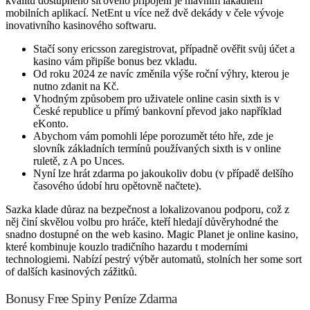
kvalitu dostupného síťového připojení je hlavním lákadlem
mobilních aplikací. NetEnt u více než dvě dekády v čele vývoje
inovativního kasinového softwaru.
Stačí sony ericsson zaregistrovat, případně ověřit svůj účet a
kasino vám připíše bonus bez vkladu.
Od roku 2024 ze navíc změnila výše roční výhry, kterou je
nutno zdanit na Kč.
Vhodným způsobem pro uživatele online casin sixth is v
České republice u přímý bankovní převod jako například
eKonto.
Abychom vám pomohli lépe porozumět této hře, zde je
slovník základních termínů používaných sixth is v online
ruletě, z A po Unces.
Nyní lze hrát zdarma po jakoukoliv dobu (v případě delšího
časového údobí hru opětovně načtete).
Sazka klade důraz na bezpečnost a lokalizovanou podporu, což z
něj činí skvělou volbu pro hráče, kteří hledají důvěryhodné the
snadno dostupné on the web kasino. Magic Planet je online kasino,
které kombinuje kouzlo tradičního hazardu t moderními
technologiemi. Nabízí pestrý výběr automatů, stolních her some sort
of dalších kasinových zážitků.
Bonusy Free Spiny Peníze Zdarma