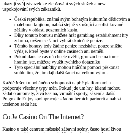
ukazují svůj závazek ke zlepšování svých služeb a new
uspokojování svých zákazníků.
Česká republika, známá svým bohatým kulturním dědictvím a
malebnou krajinou, nabízí stejně vzrušující a sofistikované
zážitky v oblasti pozemních kasin.
Díky tomuto bonusu můžete hrát gambling establishment hry
zdarma, ovšem se šancí vyhrát skutečné peníze.
Těmito bonusy tedy žádné peníze nezískáte, pouze snížíte
výdaje, které byste v online casinech ani neměli.
Pokud dans le cas où chcete ověřit, grunzochse na tom s
hraním jste, můžete využít rychlého dotazníku.
Tyto speciální nabídky mohou hráčům pomoci překonat
smůlu tím, že jim dají další šanci na velkou výhru.
Každé řešení u poháněno schopností napříč platformami a
podporuje všechny typy měn. Pokud jde um hry, klienti mohou
žádat o automaty, živá kasina, virtuální sporty, sázení a další.
Pragmatic Enjoy spolupracuje s řadou herních partnerů a nabízí
ucelenou sadu her.
Co Je Casino On The Internet?
Kasino u také centrem městské zábavní scény, často hostí živou