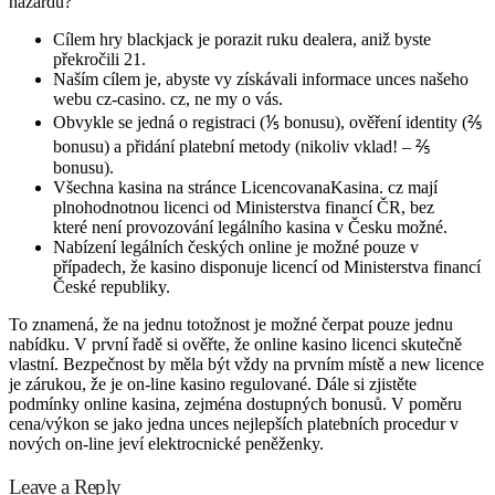
hazardu?
Cílem hry blackjack je porazit ruku dealera, aniž byste
překročili 21.
Naším cílem je, abyste vy získávali informace unces našeho
webu cz-casino. cz, ne my o vás.
Obvykle se jedná o registraci (⅕ bonusu), ověření identity (⅖
bonusu) a přidání platební metody (nikoliv vklad! – ⅖
bonusu).
Všechna kasina na stránce LicencovanaKasina. cz mají
plnohodnotnou licenci od Ministerstva financí ČR, bez
které není provozování legálního kasina v Česku možné.
Nabízení legálních českých online je možné pouze v
případech, že kasino disponuje licencí od Ministerstva financí
České republiky.
To znamená, že na jednu totožnost je možné čerpat pouze jednu
nabídku. V první řadě si ověřte, že online kasino licenci skutečně
vlastní. Bezpečnost by měla být vždy na prvním místě a new licence
je zárukou, že je on-line kasino regulované. Dále si zjistěte
podmínky online kasina, zejména dostupných bonusů. V poměru
cena/výkon se jako jedna unces nejlepších platebních procedur v
nových on-line jeví elektrocnické peněženky.
Leave a Reply