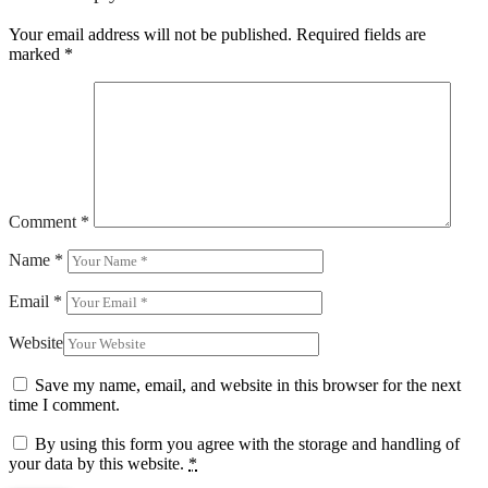
Your email address will not be published.
Required fields are
marked
*
Comment
*
Name
*
Email
*
Website
Save my name, email, and website in this browser for the next
time I comment.
By using this form you agree with the storage and handling of
your data by this website.
*