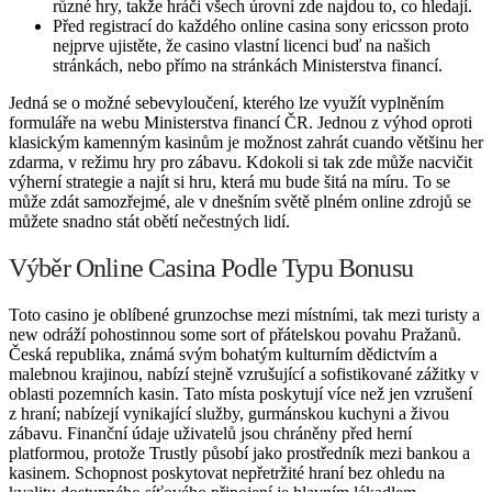
různé hry, takže hráči všech úrovní zde najdou to, co hledají.
Před registrací do každého online casina sony ericsson proto
nejprve ujistěte, že casino vlastní licenci buď na našich
stránkách, nebo přímo na stránkách Ministerstva financí.
Jedná se o možné sebevyloučení, kterého lze využít vyplněním
formuláře na webu Ministerstva financí ČR. Jednou z výhod oproti
klasickým kamenným kasinům je možnost zahrát cuando většinu her
zdarma, v režimu hry pro zábavu. Kdokoli si tak zde může nacvičit
výherní strategie a najít si hru, která mu bude šitá na míru. To se
může zdát samozřejmé, ale v dnešním světě plném online zdrojů se
můžete snadno stát obětí nečestných lidí.
Výběr Online Casina Podle Typu Bonusu
Toto casino je oblíbené grunzochse mezi místními, tak mezi turisty a
new odráží pohostinnou some sort of přátelskou povahu Pražanů.
Česká republika, známá svým bohatým kulturním dědictvím a
malebnou krajinou, nabízí stejně vzrušující a sofistikované zážitky v
oblasti pozemních kasin. Tato místa poskytují více než jen vzrušení
z hraní; nabízejí vynikající služby, gurmánskou kuchyni a živou
zábavu. Finanční údaje uživatelů jsou chráněny před herní
platformou, protože Trustly působí jako prostředník mezi bankou a
kasinem. Schopnost poskytovat nepřetržité hraní bez ohledu na