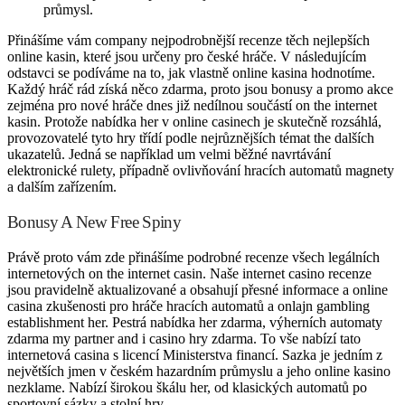
průmysl.
Přinášíme vám company nejpodrobnější recenze těch nejlepších
online kasin, které jsou určeny pro české hráče. V následujícím
odstavci se podíváme na to, jak vlastně online kasina hodnotíme.
Každý hráč rád získá něco zdarma, proto jsou bonusy a promo akce
zejména pro nové hráče dnes již nedílnou součástí on the internet
kasin. Protože nabídka her v online casinech je skutečně rozsáhlá,
provozovatelé tyto hry třídí podle nejrůznějších témat the dalších
ukazatelů. Jedná se například um velmi běžné navrtávání
elektronické rulety, případně ovlivňování hracích automatů magnety
a dalším zařízením.
Bonusy A New Free Spiny
Právě proto vám zde přinášíme podrobné recenze všech legálních
internetových on the internet casin. Naše internet casino recenze
jsou pravidelně aktualizované a obsahují přesné informace a online
casina zkušenosti pro hráče hracích automatů a onlajn gambling
establishment her. Pestrá nabídka her zdarma, výherních automaty
zdarma my partner and i casino hry zdarma. To vše nabízí tato
internetová casina s licencí Ministerstva financí. Sazka je jedním z
největších jmen v českém hazardním průmyslu a jeho online kasino
nezklame. Nabízí širokou škálu her, od klasických automatů po
sportovní sázky a stolní hry.