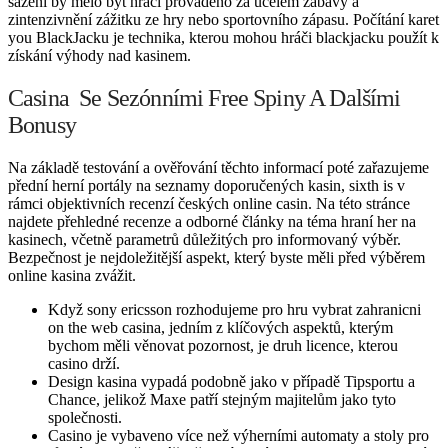
sázení by mělo být hráči prováděno za účelem zábavy a
zintenzivnění zážitku ze hry nebo sportovního zápasu. Počítání karet
you BlackJacku je technika, kterou mohou hráči blackjacku použít k
získání výhody nad kasinem.
Casina Se Sezónními Free Spiny A Dalšími
Bonusy
Na základě testování a ověřování těchto informací poté zařazujeme
přední herní portály na seznamy doporučených kasin, sixth is v
rámci objektivních recenzí českých online casin. Na této stránce
najdete přehledné recenze a odborné články na téma hraní her na
kasinech, včetně parametrů důležitých pro informovaný výběr.
Bezpečnost je nejdoležitější aspekt, který byste měli před výběrem
online kasina zvážit.
Když sony ericsson rozhodujeme pro hru vybrat zahranicni
on the web casina, jedním z klíčových aspektů, kterým
bychom měli věnovat pozornost, je druh licence, kterou
casino drží.
Design kasina vypadá podobně jako v případě Tipsportu a
Chance, jelikož Maxe patří stejným majitelům jako tyto
společnosti.
Casino je vybaveno více než výherními automaty a stoly pro