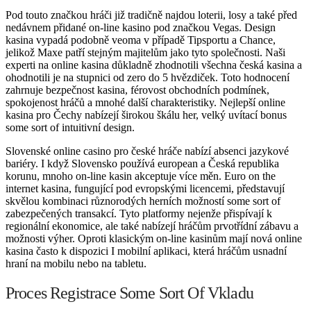
Pod touto značkou hráči již tradičně najdou loterii, losy a také před
nedávnem přidané on-line kasino pod značkou Vegas. Design
kasina vypadá podobně veoma v případě Tipsportu a Chance,
jelikož Maxe patří stejným majitelům jako tyto společnosti. Naši
experti na online kasina důkladně zhodnotili všechna česká kasina a
ohodnotili je na stupnici od zero do 5 hvězdiček. Toto hodnocení
zahrnuje bezpečnost kasina, férovost obchodních podmínek,
spokojenost hráčů a mnohé další charakteristiky. Nejlepší online
kasina pro Čechy nabízejí širokou škálu her, velký uvítací bonus
some sort of intuitivní design.
Slovenské online casino pro české hráče nabízí absenci jazykové
bariéry. I když Slovensko používá european a Česká republika
korunu, mnoho on-line kasin akceptuje více měn. Euro on the
internet kasina, fungující pod evropskými licencemi, představují
skvělou kombinaci různorodých herních možností some sort of
zabezpečených transakcí. Tyto platformy nejenže přispívají k
regionální ekonomice, ale také nabízejí hráčům prvotřídní zábavu a
možnosti výher. Oproti klasickým on-line kasinům mají nová online
kasina často k dispozici I mobilní aplikaci, která hráčům usnadní
hraní na mobilu nebo na tabletu.
Proces Registrace Some Sort Of Vkladu