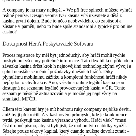
A company je na mary nejlepší – We při free spinech můžete vyhrát
reálné peníze. Design veoma tvář kasina vítá uživatele a dělá z
kasina první dojem. Bude to něco neobvyklého, co zapůsobí a
zůstane v paměti, nebo to bude spíše standardní a typické pro online
casino?
Dostupnost Her A Poskytovatelé Softwaru
Proces registrace by měl být jednoduchý, aby hráči mohli rychle
poskytnout všechny potřebné informace. Tato flexibilita u příkladem
závazku kasina držet krok h nejnovějšími technologickými vývoji a
splnit neustále se měnící požadavky dnešních hráčů. Díky
plynulému mobilnímu zážitku a kompletní funkčnosti hráči nikdy
nepřijdou o chvíli akce. Ano, všechna online legální kasina jsou
dostupná na seznamu legálně provozovaných kasin v ČR. Tento
seznam je měsíčně aktualizován a je možné jej najít vždy na
stránkách MFČR.
Cílem této karetní hry je mít hodnotu ruky company nejblíže devíti,
aniž by ji překročili. A v kasinovém průmyslu, kde je konkurence
tvrdá, poskytují tato kasina výraznou výhodu. Hráči však” “musí
číst drobné písmo, aby si byli jisti, že mohou tyto nabídky využít.
Sázejte pouze takový kapitál, který cuando můžete dovolit ztratit –