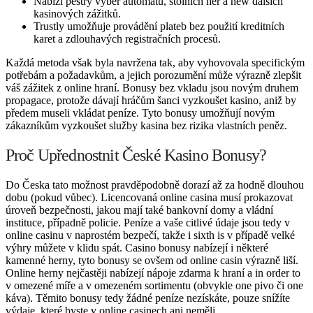
Nabízí pestrý výběr automatů, stolních her a new dalších
kasinových zážitků.
Trustly umožňuje provádění plateb bez použití kreditních
karet a zdlouhavých registračních procesů.
Každá metoda však byla navržena tak, aby vyhovovala specifickým
potřebám a požadavkům, a jejich porozumění může výrazně zlepšit
váš zážitek z online hraní. Bonusy bez vkladu jsou novým druhem
propagace, protože dávají hráčům šanci vyzkoušet kasino, aniž by
předem museli vkládat peníze. Tyto bonusy umožňují novým
zákazníkům vyzkoušet služby kasina bez rizika vlastních peněz.
Proč Upřednostnit České Kasino Bonusy?
Do Česka tato možnost pravděpodobně dorazí až za hodně dlouhou
dobu (pokud vůbec). Licencovaná online casina musí prokazovat
úroveň bezpečnosti, jakou mají také bankovní domy a vládní
instituce, případně policie. Peníze a vaše citlivé údaje jsou tedy v
online casinu v naprostém bezpečí, takže i sixth is v případě velké
výhry můžete v klidu spát. Casino bonusy nabízejí i některé
kamenné herny, tyto bonusy se ovšem od online casin výrazně liší.
Online herny nejčastěji nabízejí nápoje zdarma k hraní a in order to
v omezené míře a v omezeném sortimentu (obvykle one pivo či one
káva). Těmito bonusy tedy žádné peníze nezískáte, pouze snížíte
výdaje, které byste v online casinech ani neměli.